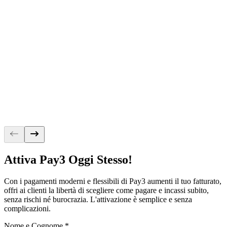
Elettronica
Consenti ai clienti di acquistare prodotti
costosi senza pesare sul budget.
Ristorazione
i tuoi clienti possono pagare con i buoni
pasto di Satispay o dilazionare il costo di
una festa.
Attiva Pay3 Oggi Stesso!
Con i pagamenti moderni e flessibili di Pay3 aumenti il tuo fatturato,
offri ai clienti la libertà di scegliere come pagare e incassi subito,
senza rischi né burocrazia. L'attivazione è semplice e senza
complicazioni.
Nome e Cognome
*