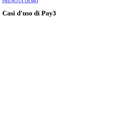
PRENOTA DEMO
Casi d'uso di Pay3
Moda e Calzature
Aumenta il valore medio degli acquisti
offrendo pagamenti rateali
Bellezza e Benessere
Permetti ai clienti di pagare trattamenti
costosi in più soluzioni.
Automotive
Agevola il pagamento di tagliandi, cambi