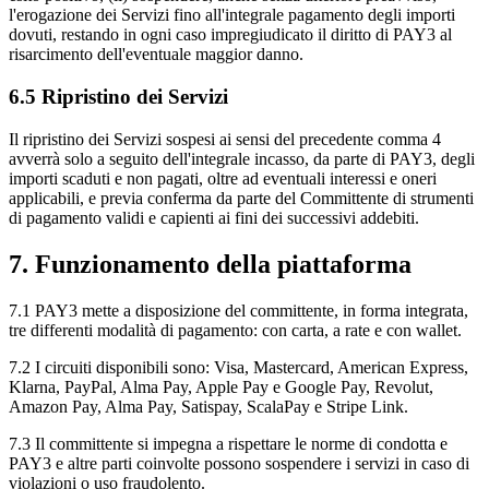
l'erogazione dei Servizi fino all'integrale pagamento degli importi
dovuti, restando in ogni caso impregiudicato il diritto di PAY3 al
risarcimento dell'eventuale maggior danno.
6.5 Ripristino dei Servizi
Il ripristino dei Servizi sospesi ai sensi del precedente comma 4
avverrà solo a seguito dell'integrale incasso, da parte di PAY3, degli
importi scaduti e non pagati, oltre ad eventuali interessi e oneri
applicabili, e previa conferma da parte del Committente di strumenti
di pagamento validi e capienti ai fini dei successivi addebiti.
7. Funzionamento della piattaforma
7.1 PAY3 mette a disposizione del committente, in forma integrata,
tre differenti modalità di pagamento: con carta, a rate e con wallet.
7.2 I circuiti disponibili sono: Visa, Mastercard, American Express,
Klarna, PayPal, Alma Pay, Apple Pay e Google Pay, Revolut,
Amazon Pay, Alma Pay, Satispay, ScalaPay e Stripe Link.
7.3 Il committente si impegna a rispettare le norme di condotta e
PAY3 e altre parti coinvolte possono sospendere i servizi in caso di
violazioni o uso fraudolento.