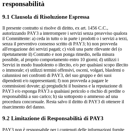
responsabilità
9.1 Clausola di Risoluzione Espressa
Il presente contratto si risolve di diritto, ex art. 1456 C.C.,
autorizzando PAY3 a interrompere i servizi senza preavviso qualora
il Committente: a) ceda in tutto o in parte i prodotti o i servizi a terzi,
senza il preventivo consenso scritto di PAY3; b) non provveda
all'erogazione dei servizi pagati; c) violi una parte rilevante del (o
ripetutamente il) Contratto e non ponga rimedio, nella misura
possibile, al proprio comportamento entro 10 giorni; d) utilizzi i
Servizi in modo fraudolento o illecito, e/o per qualsiasi scopo illecito
o immorale; e) utilizzi termini offensivi, osceni, volgari, blasfemi o
calunniosi nei confronti di PAY3, del suo gruppo e dei suoi
dipendenti e/o rappresentanti; f) non provveda a pagare le
commissioni dovute; g) pregiudichi il business e la reputazione di
PAY3 e/o esponga PAY3 a qualsiasi pericolo o rischio di perdite o
responsabilità a suo carico; h) sia sottoposto o ammesso ad una
procedura concorsuale. Resta salvo il diritto di PAY3 di ottenere il
risarcimento del danno.
9.2 Limitazione di Responsabilità di PAY3
PAY3 non è responsabile per i contenuti delle informazioni fornite