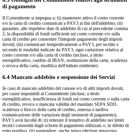
di pagamento
Il Committente si impegna a: (i) mantenere attivo il conto corrente
e/o la carta di credito comunicati a PAY3 ai fini dell'addebito; (ii)
garantire, alle rispettive date di addebito di cui al precedente comma
2, la disponibilità di fondi sufficienti sul conto corrente e/o sulla
carta di credito per consentire l'integrale pagamento degli importi
dovuti; (iii) comunicare tempestivamente a PAY3, per iscritto e
secondo le modalità indicate da PAY3, ogni variazione relativa al
conto corrente e/o alla carta di credito (incluso, a titolo
esemplificativo, cambio di IBAN, sostituzione della carta, scadenza
o revoca della carta, modifica dell'istituto emittente).
6.4 Mancato addebito e sospensione dei Servizi
In caso di mancato addebito del canone e/o di altri importi dovuti,
per cause imputabili al Committente (incluse, a titolo
esemplificativo, insufficienza di fondi sul conto corrente o sulla carta
di credito, revoca o mancata validità del mandato SEPA SDD,
scadenza o blocco della carta di credito, omessa o tardiva
comunicazione delle variazioni degli strumenti di pagamento),
PAY3 avrà facoltà di: (i) reiterare il tentativo di addebito nei limiti
tecnici consentiti dagli schemi di pagamento utilizzati; e, in difetto di
esito positivo, (ii) sospendere, anche senza ulteriore preavviso,