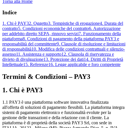
Torna alla Home
Indice
1. Chi è PAY3
2. Oggetto
3. Tempistiche di erogazione
4. Durata del
contratto
5. Condizioni economiche del contratto
6. Autorizzazione
per addebito diretto SEPA, rinnovo servizi
7. Funzionamento della
piattaforma
8. Condizioni di pagamento della piattaforma PAY3 e
responsabilità del committente
9. Clausole di risoluzione e limitazioni
di responsabilità
10. Modifica delle condizioni contrattuali e silenzio-
assenso
11. Assistenza e supporto
12. Clausola di riservatezza e
divieto di divulgazione
13. Protezione dei dati
14. Diritti di Proprietà
Intellettuale
15. Referenze
16. Legge applicabile e foro competente
Termini & Condizioni – PAY3
1. Chi è PAY3
1.1 PAY3 è una piattaforma software innovativa finalizzata
all'offerta di soluzioni di pagamento flessibili. La piattaforma integra
sistemi di pagamento elettronico e funzionalità evolute per la
gestione delle transazioni e della relazione con il cliente. La
piattaforma è di proprietà della società PAY3 Srl, con sede in
ITALIA, 20123 - Milano (MI), Piazza Armando Diaz, 5, p. IVA